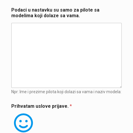
m
Podaci u nastavku su samo za pilote sa
o
modelima koji dolaze sa vama.
d
e
l
i
m
a
i
m
e
n
o
m
:
T
Npr: Ime i prezime pilota koji dolazi sa vama i naziv modela:
i
p
Prihvatam uslove prijave.
*