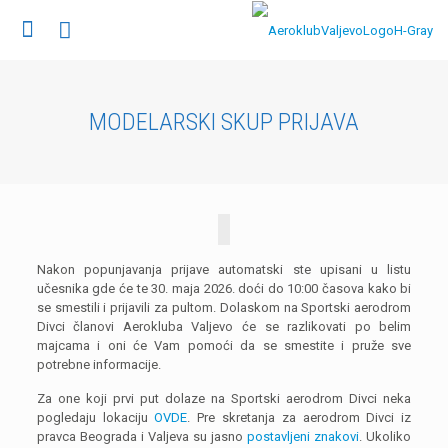
MODELARSKI SKUP PRIJAVA
Nakon popunjavanja prijave automatski ste upisani u listu
učesnika gde će te 30. maja 2026. doći do 10:00 časova kako bi
se smestili i prijavili za pultom. Dolaskom na Sportski aerodrom
Divci članovi Aerokluba Valjevo će se razlikovati po belim
majcama i oni će Vam pomoći da se smestite i pruže sve
potrebne informacije.
Za one koji prvi put dolaze na Sportski aerodrom Divci neka
pogledaju lokaciju
OVDE
. Pre skretanja za aerodrom Divci iz
pravca Beograda i Valjeva su jasno
postavljeni znakovi
. Ukoliko