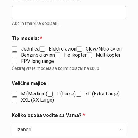
Ako ih ima više dopisati...
Tip modela:
*
Jedrilica
Elektro avion
Glow/Nitro avion
Benzinski avion
Helikopter
Multikopter
FPV long range
Čekiraj vrste modela sa kojim dolaziš na skup
Veličina majice:
M (Medium)
L (Large)
XL (Extra Large)
XXL (XX Large)
Koliko osoba vodite sa Vama?
*