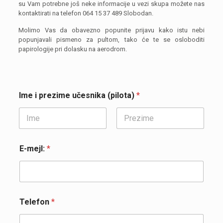
su Vam potrebne još neke informacije u vezi skupa možete nas
kontaktirati na telefon
064 15 37 489
Slobodan.
Molimo Vas da obavezno popunite prijavu kako istu nebi
popunjavali pismeno za pultom, tako će te se osloboditi
papirologije pri dolasku na aerodrom.
Ime i prezime učesnika (pilota)
*
First
Last
E-mejl:
*
Telefon
*