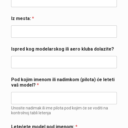
Iz mesta:
*
Ispred kog modelarskog ili aero kluba dolazite?
Pod kojim imenom ili nadimkom (pilota) će leteti
vaš model?
*
Unosite nadimak ili ime pilota pod kojim će se voditi na
kontrolnoj tabli letenja
Letećete model pod imenom:
*