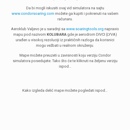
Da bi mogli iskusiti ovaj vid simulatora na sajtu
www.condorsoaring.com
možete ga kupiti i pokrenuti na vašem
računaru.
Aeroklub Valjevo je u saradnji sa
www.soaringtools.org
napravio
mapu pod nazivom
KOLUBARA
gde je aerodrom DIVCI (LYVA)
urađen u visokoj rezoluciji iz praktičnih razloga da korisnici
mogu vežbati u realnom okruženju.
Mape možete preuzeti u zavisnosti koju verziju Condor
simulatora posedujete. Tako što će te kliknuti na željenu verziju
ispod…
Kako izgleda delić mape možete pogledati ispod…