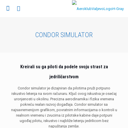
CONDOR SIMULATOR
Kreirali su ga piloti da podele svoju strast za
jedriličarstvom
Condor simulator je dizajniran da pilotima pruži potpuno
iskustvo letenja na svom računaru. Ključ ovog iskustva je osećaj
uronjenosti u okolinu. Precizna aerodinamika i fizika vremena
pokreću realan razvoj događaja. Condor simulator sa
najsavremenijom grafikom, povratnim informacijama o kontroli u
realnom vremenu i zvucima iz pilotske kabine daje potpuni
ugođaj pilotu, iskustvo i najbliže letenju jedrilicom bez
napuštanja zemlje.