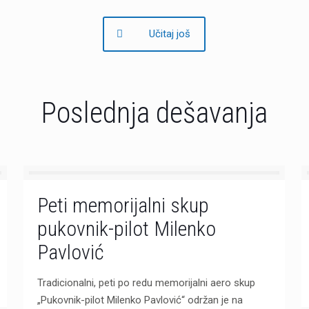
Učitaj još
Poslednja dešavanja
Peti memorijalni skup
pukovnik-pilot Milenko
Pavlović
Tradicionalni, peti po redu memorijalni aero skup
„Pukovnik-pilot Milenko Pavlović“ održan je na