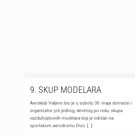
9. SKUP MODELARA
Aeroklub Valjevo bio je u subotu 30. maja domaćin i
organizator još jednog, devetog po redu, skupa
vazduhoplovnih modelara koji je održan na
sportskom aerodromu Divci.
[…]