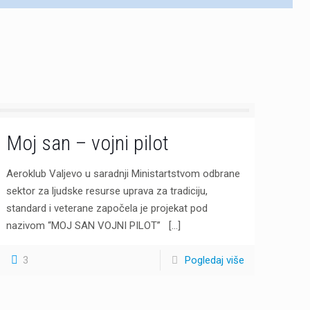
Moj san – vojni pilot
Aeroklub Valjevo u saradnji Ministartstvom odbrane
sektor za ljudske resurse uprava za tradiciju,
standard i veterane započela je projekat pod
nazivom “MOJ SAN VOJNI PILOT”
[…]
3
Pogledaj više