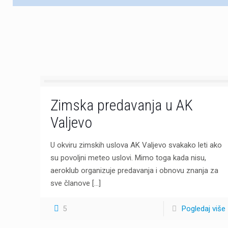
Zimska predavanja u AK
Valjevo
U okviru zimskih uslova AK Valjevo svakako leti ako
su povoljni meteo uslovi. Mimo toga kada nisu,
aeroklub organizuje predavanja i obnovu znanja za
sve članove
[…]
5
Pogledaj više