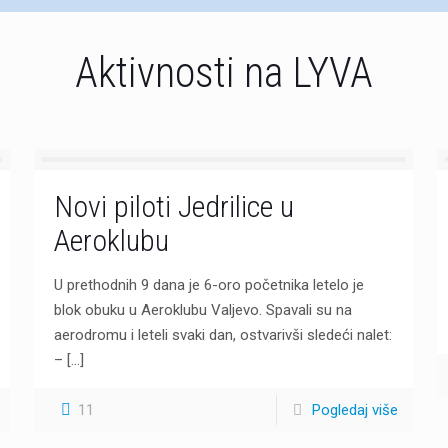
Aktivnosti na LYVA
Novi piloti Jedrilice u
Aeroklubu
U prethodnih 9 dana je 6-oro početnika letelo je
blok obuku u Aeroklubu Valjevo. Spavali su na
aerodromu i leteli svaki dan, ostvarivši sledeći nalet:
–
[…]
11
Pogledaj više