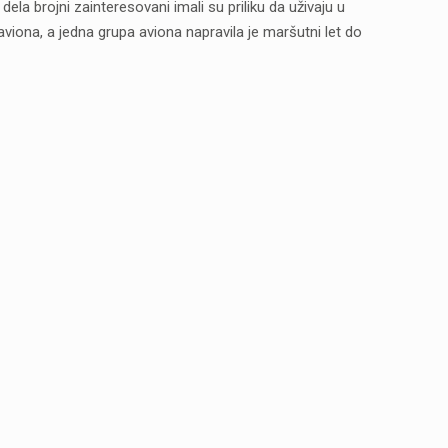
la brojni zainteresovani imali su priliku da uživaju u
aviona, a jedna grupa aviona napravila je maršutni let do