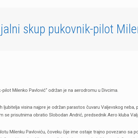
alni skup pukovnik-pilot Mil
k-pilot Milenko Pavlović“ održan je na aerodromu u Divcima.
h ljubitelja visina najpre je održan parastos čuvaru Valjevskog neba,
m se prisutnima obratio Slobodan Andrić, predsednik Aero kluba Valj
otu Milenku Pavloviću, čoveku čije ime ostaje trajno povezano sa po