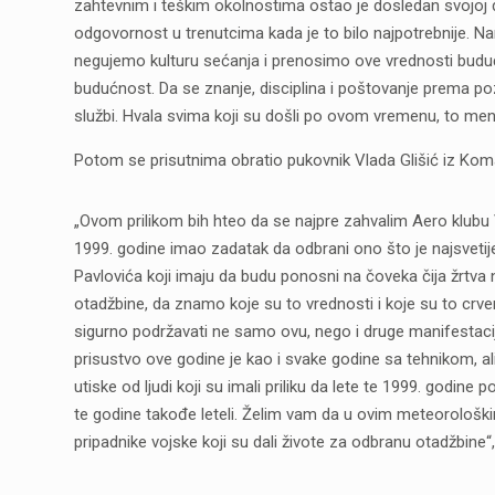
zahtevnim i teškim okolnostima ostao je dosledan svojoj 
odgovornost u trenutcima kada je to bilo najpotrebnije. 
negujemo kulturu sećanja i prenosimo ove vrednosti buduć
budućnost. Da se znanje, disciplina i poštovanje prema poz
službi. Hvala svima koji su došli po ovom vremenu, to meni 
Potom se prisutnima obratio pukovnik Vlada Glišić iz Ko
„Ovom prilikom bih hteo da se najpre zahvalim Aero klubu Va
1999. godine imao zadatak da odbrani ono što je najsvetij
Pavlovića koji imaju da budu ponosni na čoveka čija žrtva ni
otadžbine, da znamo koje su to vrednosti i koje su to cr
sigurno podržavati ne samo ovu, nego i druge manifestacije
prisustvo ove godine je kao i svake godine sa tehnikom, ali
utiske od ljudi koji su imali priliku da lete te 1999. god
te godine takođe leteli. Želim vam da u ovim meteorološkim
pripadnike vojske koji su dali živote za odbranu otadžbine“, 