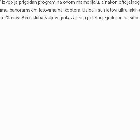
 izveo je prigodan program na ovom memorijalu, a nakon oficijelnog de
a, panoramskim letovima helikoptera. Usledili su i letovi ultra lakih 
Članovi Aero kluba Valjevo prikazali su i poletanje jedrilice na vitlo.