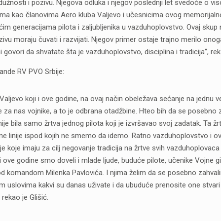
dužnosti i pozivu. Njegova odluka i njegov poslednji let svedoče o
Nama kao članovima Aero kluba Valjevo i učesnicima ovog memorijaln
im generacijama pilota i zaljubljenika u vazduhoplovstvo. Ovaj skup
ivu moraju čuvati i razvijati. Njegov primer ostaje trajno merilo ono
govori da shvatate šta je vazduhoplovstvo, disciplina i tradicija“, r
mande RV PVO Srbije:
ljevo koji i ove godine, na ovaj način obeležava sećanje na jednu veli
e za nas vojnike, a to je odbrana otadžbine. Hteo bih da se posebno 
je bila samo žrtva jednog pilota koji je izvršavao svoj zadatak. Ta žr
vene linije ispod kojih ne smemo da idemo. Ratno vazduhoplovstvo i 
 koje imaju za cilj negovanje tradicija na žrtve svih vazduhoplovaca 
 ove godine smo doveli i mlade ljude, buduće pilote, učenike Vojne gimn
ine pod komandom Milenka Pavlovića. I njima želim da se posebno zahva
 uslovima kakvi su danas uživate i da ubuduće prenosite one stvari k
rekao je Glišić.