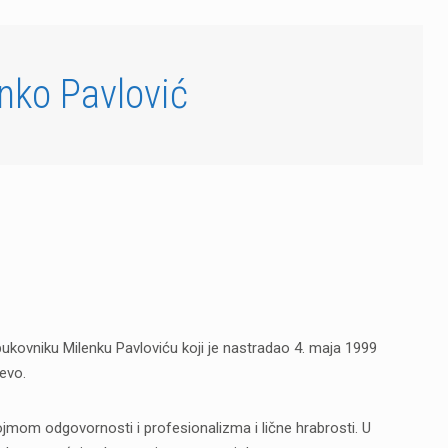
enko Pavlović
 pukovniku Milenku Pavloviću koji je nastradao 4. maja 1999
evo.
jmom odgovornosti i profesionalizma i lične hrabrosti. U