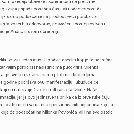
 visokom osećaju obaveze i spremnosti da preuzme
og skupa pripada posebna čast, ali i odgovornost da
 nije samo podsećanje na prošlost već i poruka za
ga šta znači biti odgovoran, posvećen i dostojanstven u
ekao je Andrić u svom obraćanju.
ku žrtvu i jedan istinski podvig čoveka koji je te nesrećne
zahvalim porodici i naslednicima pukovnika Milenka
tva je svetionik svima nama pilotima i braniteljima
ove godine podržava ovu manifestaciju i ubuduće će
koji su dali svoje živote u odbrani otadžbine. Naše
azije, jer je ovo jedinstvena prilika da iz prve ruke čuju
lim, ovde među vama ima i penzionisanih pripadnika koji su
oje će podsećati na Milenka Pavlovića, ali i na sve ostale