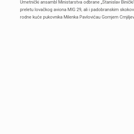
Umetnički ansambl Ministarstva odbrane „Stanislav Binički“
preletu lovačkog aviona MIG 29, ali i padobranskim skokovim
rodne kuće pukovnika Milenka Pavlovićau Gornjem Crnjiljevu. 