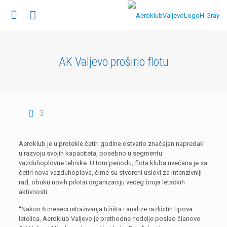
AK Valjevo proširio flotu
3
Aeroklub je u protekle četiri godine ostvario značajan napredak
u razvoju svojih kapaciteta, posebno u segmentu
vazduhoplovne tehnike. U tom periodu, flota kluba uvećana je sa
četiri nova vazduhoplova, čime su stvoreni uslovi za intenzivniji
rad, obuku novih pilotai organizaciju većeg broja letačkih
aktivnosti.
“Nakon 6 meseci istraživanja tržišta i analize različitih tipova
letelica, Aeroklub Valjevo je prethodne nedelje poslao članove