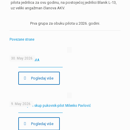
pilota jedrilica za ovu godinu, na postojećoj jedrilici Blanik L-13,
uz veliki angažman članova AKV.
Prva grupa za obuku pilota u 2026. godini.
Povezane strane
30. May 2026.
9. SKUP MODELARA
Pogledaj više
9. May 2026.
Peti memorijalni skup pukovnik-pilot Milenko Pavlović
Pogledaj više