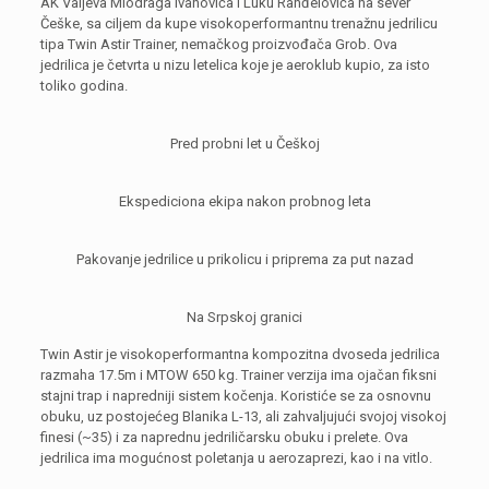
AK Valjeva Miodraga Ivanovića i Luku Ranđelovića na sever
Češke, sa ciljem da kupe visokoperformantnu trenažnu jedrilicu
tipa Twin Astir Trainer, nemačkog proizvođača Grob. Ova
jedrilica je četvrta u nizu letelica koje je aeroklub kupio, za isto
toliko godina.
Pred probni let u Češkoj
Ekspediciona ekipa nakon probnog leta
Pakovanje jedrilice u prikolicu i priprema za put nazad
Na Srpskoj granici
Twin Astir je visokoperformantna kompozitna dvoseda jedrilica
razmaha 17.5m i MTOW 650 kg. Trainer verzija ima ojačan fiksni
stajni trap i napredniji sistem kočenja. Koristiće se za osnovnu
obuku, uz postojećeg Blanika L-13, ali zahvaljujući svojoj visokoj
finesi (~35) i za naprednu jedriličarsku obuku i prelete. Ova
jedrilica ima mogućnost poletanja u aerozaprezi, kao i na vitlo.