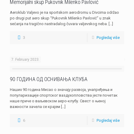
Memorijalni skup Pukovnik Milenko Pavlović
Aeroklub Valjevo je na sportskom aerodromu u Divcima održao
po drugi put aero skup “Pukovnik Milenko Pavlović” u znak
sećanja na tragično nastradalog čuvara valjevskog neba.
[…]
3
Pogledaj više
7. February 2023.
90 ГОДИНА ОД ОСНИВАЊА КЛУБА
Наших 90 година Мисао о значају развоја, унапређења и
популаризације спортског ваздухопловства јесте почетак
наше приче о ваљевском аеро-клубу. Свест о њеној
важности зачела се крајем
[…]
6
Pogledaj više