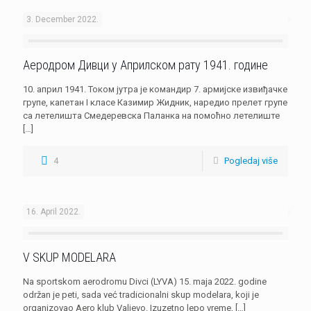
3. December 2022.
Аеродром Дивци у Априлском рату 1941. године
10. април 1941. Током јутра је командир 7. армијске извиђачке
групе, капетан I класе Казимир Жидник, наредио прелет групе
са летелишта Смедеревска Паланка на помоћно летелиште
[…]
4
Pogledaj više
16. April 2022.
V SKUP MODELARA
Na sportskom aerodromu Divci (LYVA) 15. maja 2022. godine
održan je peti, sada već tradicionalni skup modelara, koji je
organizovao Aero klub Valjevo. Izuzetno lepo vreme,
[…]