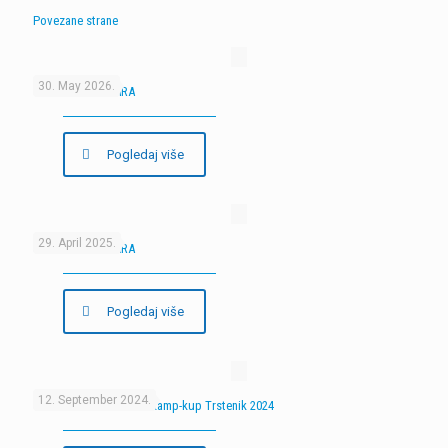
Povezane strane
30. May 2026.
9. SKUP MODELARA
Pogledaj više
29. April 2025.
8. SKUP MODELARA
Pogledaj više
12. September 2024.
6. Međunarodni Blanik kamp-kup Trstenik 2024