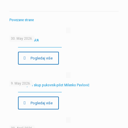
Povezane strane
30. May 2026.
9. SKUP MODELARA
Pogledaj više
9. May 2026.
Peti memorijalni skup pukovnik-pilot Milenko Pavlović
Pogledaj više