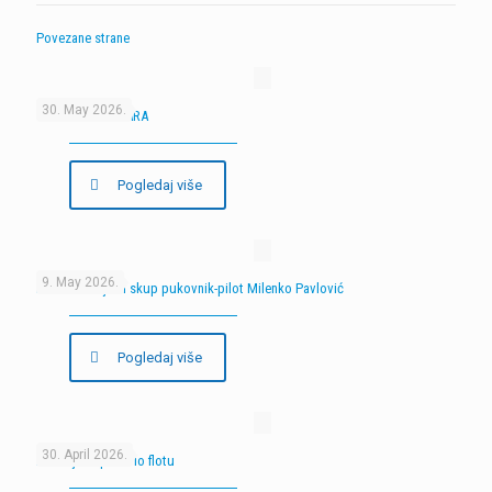
Povezane strane
30. May 2026.
9. SKUP MODELARA
Pogledaj više
9. May 2026.
Peti memorijalni skup pukovnik-pilot Milenko Pavlović
Pogledaj više
30. April 2026.
AK Valjevo proširio flotu