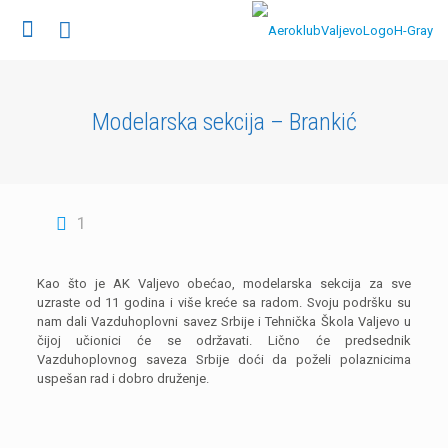
Modelarska sekcija – Brankić
1
Kao što je AK Valjevo obećao, modelarska sekcija za sve
uzraste od 11 godina i više kreće sa radom. Svoju podršku su
nam dali Vazduhoplovni savez Srbije i Tehnička Škola Valjevo u
čijoj učionici će se održavati. Lično će predsednik
Vazduhoplovnog saveza Srbije doći da poželi polaznicima
uspešan rad i dobro druženje.